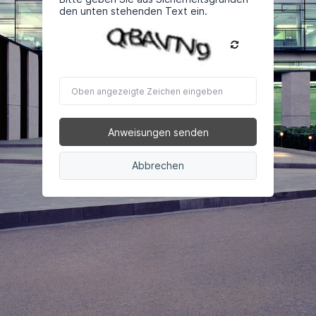
den unten stehenden Text ein.
Oben
angezeigte
Zeichen
eingeben
Anweisungen senden
Abbrechen