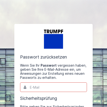
Passwort zurücksetzen
Wenn Sie Ihr
Passwort
vergessen haben,
geben Sie Ihre E-Mail-Adresse ein, um
Anweisungen zur Erstellung eines neuen
Passworts zu erhalten.
E-
Dies
Mail
ist
ein
Pflichtfeld
Sicherheitsprüfung
Bitte geben Sie aus Sicherheitsgründen